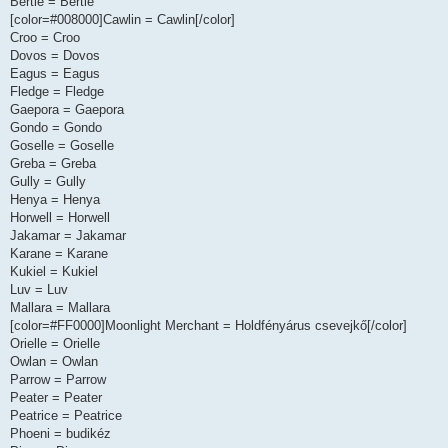
Bertie = Bertie
[color=#008000]Cawlin = Cawlin[/color]
Croo = Croo
Dovos = Dovos
Eagus = Eagus
Fledge = Fledge
Gaepora = Gaepora
Gondo = Gondo
Goselle = Goselle
Greba = Greba
Gully = Gully
Henya = Henya
Horwell = Horwell
Jakamar = Jakamar
Karane = Karane
Kukiel = Kukiel
Luv = Luv
Mallara = Mallara
[color=#FF0000]Moonlight Merchant = Holdfényárus csevejkő[/color]
Orielle = Orielle
Owlan = Owlan
Parrow = Parrow
Peater = Peater
Peatrice = Peatrice
Phoeni = budikéz