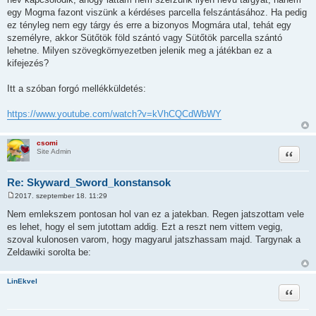
egy Mogma fazont viszünk a kérdéses parcella felszántásához. Ha pedig
ez tényleg nem egy tárgy és erre a bizonyos Mogmára utal, tehát egy
személyre, akkor Sütőtök föld szántó vagy Sütőtök parcella szántó
lehetne. Milyen szövegkörnyezetben jelenik meg a játékban ez a
kifejezés?
Itt a szóban forgó mellékküldetés:
https://www.youtube.com/watch?v=kVhCQCdWbWY
csomi
Idézet
Site Admin
Re: Skyward_Sword_konstansok
2017. szeptember 18. 11:29
H
o
Nem emlekszem pontosan hol van ez a jatekban. Regen jatszottam vele
z
es lehet, hogy el sem jutottam addig. Ezt a reszt nem vittem vegig,
z
á
szoval kulonosen varom, hogy magyarul jatszhassam majd. Targynak a
s
Zeldawiki sorolta be:
z
ó
l
á
LinEkvel
s
Idézet