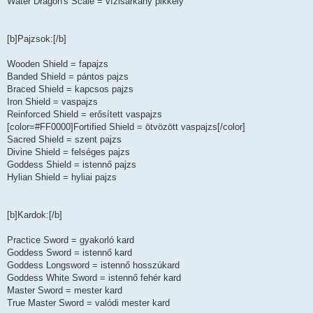
Water Dragon's Scale = vízisárkány pikkely
[b]Pajzsok:[/b]
Wooden Shield = fapajzs
Banded Shield = pántos pajzs
Braced Shield = kapcsos pajzs
Iron Shield = vaspajzs
Reinforced Shield = erősített vaspajzs
[color=#FF0000]Fortified Shield = ötvözött vaspajzs[/color]
Sacred Shield = szent pajzs
Divine Shield = felséges pajzs
Goddess Shield = istennő pajzs
Hylian Shield = hyliai pajzs
[b]Kardok:[/b]
Practice Sword = gyakorló kard
Goddess Sword = istennő kard
Goddess Longsword = istennő hosszúkard
Goddess White Sword = istennő fehér kard
Master Sword = mester kard
True Master Sword = valódi mester kard