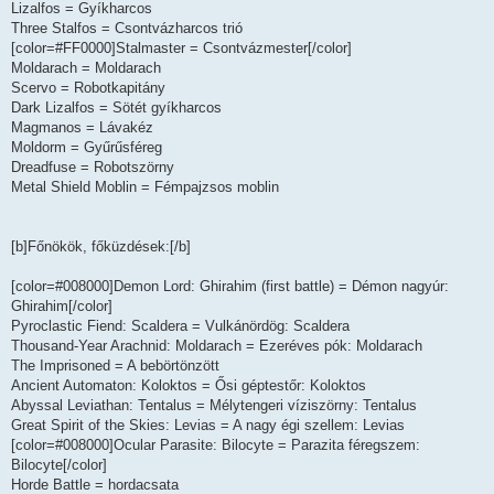
Lizalfos = Gyíkharcos
Three Stalfos = Csontvázharcos trió
[color=#FF0000]Stalmaster = Csontvázmester[/color]
Moldarach = Moldarach
Scervo = Robotkapitány
Dark Lizalfos = Sötét gyíkharcos
Magmanos = Lávakéz
Moldorm = Gyűrűsféreg
Dreadfuse = Robotszörny
Metal Shield Moblin = Fémpajzsos moblin
[b]Főnökök, főküzdések:[/b]
[color=#008000]Demon Lord: Ghirahim (first battle) = Démon nagyúr:
Ghirahim[/color]
Pyroclastic Fiend: Scaldera = Vulkánördög: Scaldera
Thousand-Year Arachnid: Moldarach = Ezeréves pók: Moldarach
The Imprisoned = A bebörtönzött
Ancient Automaton: Koloktos = Ősi géptestőr: Koloktos
Abyssal Leviathan: Tentalus = Mélytengeri víziszörny: Tentalus
Great Spirit of the Skies: Levias = A nagy égi szellem: Levias
[color=#008000]Ocular Parasite: Bilocyte = Parazita féregszem:
Bilocyte[/color]
Horde Battle = hordacsata