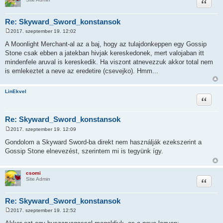
Idézet
Re: Skyward_Sword_konstansok
2017. szeptember 19. 12:02
H
o
A Moonlight Merchant-al az a baj, hogy az tulajdonkeppen egy Gossip
z
Stone csak ebben a jatekban hivjak kereskedonek, mert valojaban itt
z
á
mindenfele aruval is kereskedik. Ha viszont atnevezzuk akkor total nem
s
is emlekeztet a neve az eredetire (csevejko). Hmm...
z
ó
l
á
LinEkvel
s
Idézet
Re: Skyward_Sword_konstansok
2017. szeptember 19. 12:09
H
o
Gondolom a Skyward Sword-ba direkt nem használják ezekszerint a
z
Gossip Stone elnevezést, szerintem mi is tegyünk így.
z
á
s
z
csomi
ó
Idézet
Site Admin
l
á
s
Re: Skyward_Sword_konstansok
2017. szeptember 19. 12:52
H
o