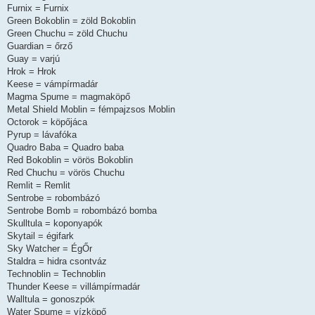
Furnix = Furnix
Green Bokoblin = zöld Bokoblin
Green Chuchu = zöld Chuchu
Guardian = őrző
Guay = varjú
Hrok = Hrok
Keese = vámpírmadár
Magma Spume = magmaköpő
Metal Shield Moblin = fémpajzsos Moblin
Octorok = köpőjáca
Pyrup = lávafóka
Quadro Baba = Quadro baba
Red Bokoblin = vörös Bokoblin
Red Chuchu = vörös Chuchu
Remlit = Remlit
Sentrobe = robombázó
Sentrobe Bomb = robombázó bomba
Skulltula = koponyapók
Skytail = égifark
Sky Watcher = ÉgŐr
Staldra = hidra csontváz
Technoblin = Technoblin
Thunder Keese = villámpírmadár
Walltula = gonoszpók
Water Spume = vízköpő