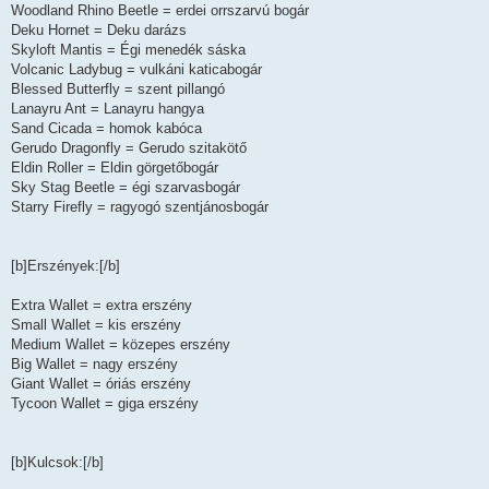
Woodland Rhino Beetle = erdei orrszarvú bogár
Deku Hornet = Deku darázs
Skyloft Mantis = Égi menedék sáska
Volcanic Ladybug = vulkáni katicabogár
Blessed Butterfly = szent pillangó
Lanayru Ant = Lanayru hangya
Sand Cicada = homok kabóca
Gerudo Dragonfly = Gerudo szitakötő
Eldin Roller = Eldin görgetőbogár
Sky Stag Beetle = égi szarvasbogár
Starry Firefly = ragyogó szentjánosbogár
[b]Erszények:[/b]
Extra Wallet = extra erszény
Small Wallet = kis erszény
Medium Wallet = közepes erszény
Big Wallet = nagy erszény
Giant Wallet = óriás erszény
Tycoon Wallet = giga erszény
[b]Kulcsok:[/b]