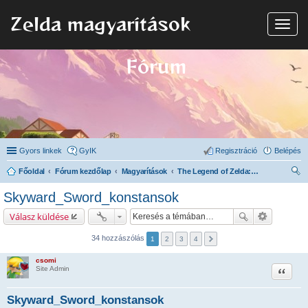
Zelda magyarítások
N
a
v
i
Fórum
g
á
c
i
ó
Gyors linkek
GyIK
Regisztráció
Belépés
Főoldal
Fórum kezdőlap
Magyarítások
The Legend of Zelda: Skyward Sword
ere
Skyward_Sword_konstansok
sé
Válasz küldése
s
34 hozzászólás
1
2
3
4
csomi
Idézet
Site Admin
Skyward_Sword_konstansok