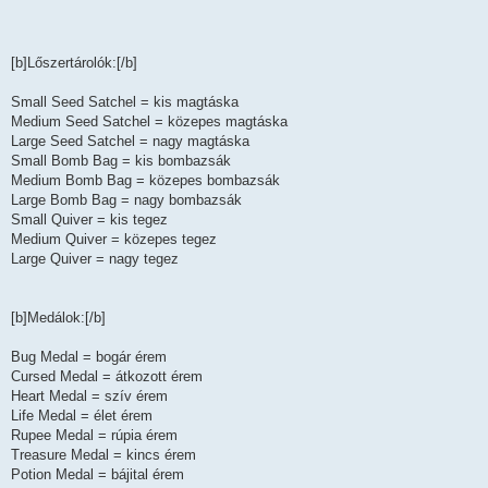
[b]Lőszertárolók:[/b]
Small Seed Satchel = kis magtáska
Medium Seed Satchel = közepes magtáska
Large Seed Satchel = nagy magtáska
Small Bomb Bag = kis bombazsák
Medium Bomb Bag = közepes bombazsák
Large Bomb Bag = nagy bombazsák
Small Quiver = kis tegez
Medium Quiver = közepes tegez
Large Quiver = nagy tegez
[b]Medálok:[/b]
Bug Medal = bogár érem
Cursed Medal = átkozott érem
Heart Medal = szív érem
Life Medal = élet érem
Rupee Medal = rúpia érem
Treasure Medal = kincs érem
Potion Medal = bájital érem