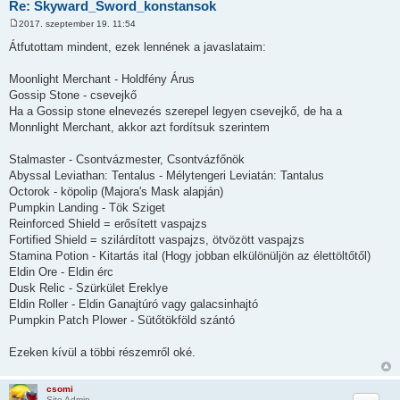
Re: Skyward_Sword_konstansok
2017. szeptember 19. 11:54
H
o
Átfutottam mindent, ezek lennének a javaslataim:
z
z
á
Moonlight Merchant - Holdfény Árus
s
Gossip Stone - csevejkő
z
ó
Ha a Gossip stone elnevezés szerepel legyen csevejkő, de ha a
l
Monnlight Merchant, akkor azt fordítsuk szerintem
á
s
Stalmaster - Csontvázmester, Csontvázfőnök
Abyssal Leviathan: Tentalus - Mélytengeri Leviatán: Tantalus
Octorok - köpolip (Majora's Mask alapján)
Pumpkin Landing - Tök Sziget
Reinforced Shield = erősített vaspajzs
Fortified Shield = szilárdított vaspajzs, ötvözött vaspajzs
Stamina Potion - Kitartás ital (Hogy jobban elkülönüljön az élettöltőtől)
Eldin Ore - Eldin érc
Dusk Relic - Szürkület Ereklye
Eldin Roller - Eldin Ganajtúró vagy galacsinhajtó
Pumpkin Patch Plower - Sütőtökföld szántó
Ezeken kívül a többi részemről oké.
csomi
Site Admin