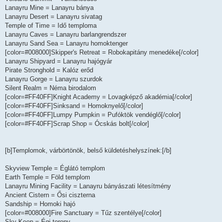
Lanayru Mine = Lanayru bánya
Lanayru Desert = Lanayru sivatag
Temple of Time = Idő temploma
Lanayru Caves = Lanayru barlangrendszer
Lanayru Sand Sea = Lanayru homoktenger
[color=#008000]Skipper's Retreat = Robokapitány menedéke[/color]
Lanayru Shipyard = Lanayru hajógyár
Pirate Stronghold = Kalóz erőd
Lanayru Gorge = Lanayru szurdok
Silent Realm = Néma birodalom
[color=#FF40FF]Knight Academy = Lovagképző akadémia[/color]
[color=#FF40FF]Sinksand = Homoknyelő[/color]
[color=#FF40FF]Lumpy Pumpkin = Pufóktök vendéglő[/color]
[color=#FF40FF]Scrap Shop = Ócskás bolt[/color]
[b]Templomok, várbörtönök, belső küldetéshelyszínek:[/b]
Skyview Temple = Églátó templom
Earth Temple = Föld templom
Lanayru Mining Facility = Lanayru bányászati létesítmény
Ancient Cistern = Ősi ciszterna
Sandship = Homoki hajó
[color=#008000]Fire Sanctuary = Tűz szentélye[/color]
Sky Keep = Égi torony