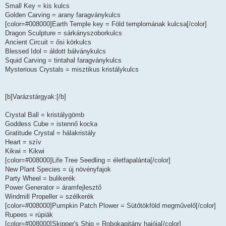
Small Key = kis kulcs
Golden Carving = arany faragványkulcs
[color=#008000]Earth Temple key = Föld templomának kulcsa[/color]
Dragon Sculpture = sárkányszoborkulcs
Ancient Circuit = ősi körkulcs
Blessed Idol = áldott bálványkulcs
Squid Carving = tintahal faragványkulcs
Mysterious Crystals = misztikus kristálykulcs
[b]Varázstárgyak:[/b]
Crystal Ball = kristálygömb
Goddess Cube = istennő kocka
Gratitude Crystal = hálakristály
Heart = szív
Kikwi = Kikwi
[color=#008000]Life Tree Seedling = életfapalánta[/color]
New Plant Species = új növényfajok
Party Wheel = bulikerék
Power Generator = áramfejlesztő
Windmill Propeller = szélkerék
[color=#008000]Pumpkin Patch Plower = Sütőtökföld megművelő[/color]
Rupees = rúpiák
[color=#008000]Skipper's Ship = Robokapitány hajója[/color]