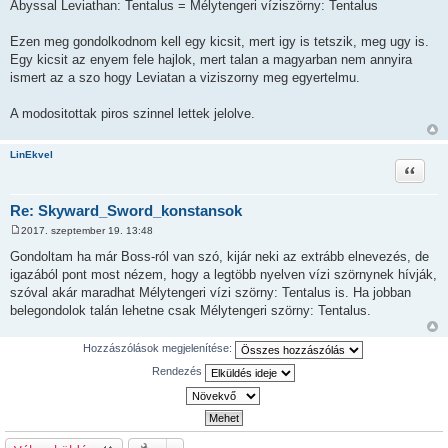
Abyssal Leviathan: Tentalus = Mélytengeri víziszörny: Tentalus
Ezen meg gondolkodnom kell egy kicsit, mert igy is tetszik, meg ugy is.
Egy kicsit az enyem fele hajlok, mert talan a magyarban nem annyira
ismert az a szo hogy Leviatan a viziszorny meg egyertelmu.
A modositottak piros szinnel lettek jelolve.
LinEkvel
Idézet
Re: Skyward_Sword_konstansok
2017. szeptember 19. 13:48
H
o
Gondoltam ha már Boss-ról van szó, kijár neki az extrább elnevezés, de
z
igazából pont most nézem, hogy a legtöbb nyelven vízi szörnynek hívják,
z
á
szóval akár maradhat Mélytengeri vízi szörny: Tentalus is. Ha jobban
s
belegondolok talán lehetne csak Mélytengeri szörny: Tentalus.
z
ó
l
á
Hozzászólások megjelenítése:
s
Rendezés