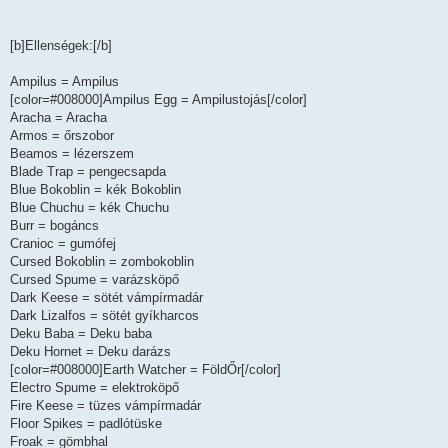
[b]Ellenségek:[/b]
Ampilus = Ampilus
[color=#008000]Ampilus Egg = Ampilustojás[/color]
Aracha = Aracha
Armos = őrszobor
Beamos = lézerszem
Blade Trap = pengecsapda
Blue Bokoblin = kék Bokoblin
Blue Chuchu = kék Chuchu
Burr = bogáncs
Cranioc = gumófej
Cursed Bokoblin = zombokoblin
Cursed Spume = varázsköpő
Dark Keese = sötét vámpírmadár
Dark Lizalfos = sötét gyíkharcos
Deku Baba = Deku baba
Deku Hornet = Deku darázs
[color=#008000]Earth Watcher = FöldŐr[/color]
Electro Spume = elektroköpő
Fire Keese = tüzes vámpírmadár
Floor Spikes = padlótüske
Froak = gömbhal