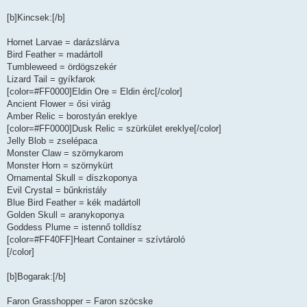
[b]Kincsek:[/b]
Hornet Larvae = darázslárva
Bird Feather = madártoll
Tumbleweed = ördögszekér
Lizard Tail = gyíkfarok
[color=#FF0000]Eldin Ore = Eldin érc[/color]
Ancient Flower = ősi virág
Amber Relic = borostyán ereklye
[color=#FF0000]Dusk Relic = szürkület ereklye[/color]
Jelly Blob = zselépaca
Monster Claw = szörnykarom
Monster Horn = szörnykürt
Ornamental Skull = díszkoponya
Evil Crystal = bűnkristály
Blue Bird Feather = kék madártoll
Golden Skull = aranykoponya
Goddess Plume = istennő tolldísz
[color=#FF40FF]Heart Container = szívtároló
[/color]
[b]Bogarak:[/b]
Faron Grasshopper = Faron szöcske