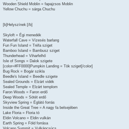
Wooden Shield Moblin = fapajzsos Moblin
Yellow Chuchu = sárga Chuchu
[b]Helyszínek:[/b]
Skyloft = Égi menedék
Waterfall Cave = Vízesés barlang
Fun Fun Island = Tréfa sziget
Bamboo Island = Bambusz sziget
Thunderhead = Viharfelhő
Isle of Songs = Dalok szigete
[color=#FF0000]Pumpkin Landing = Tök sziget[/color]
Bug Rock = Bogár szikla
Beedle's Island = Beedle szigete
Sealed Grounds = Elzárt vidék
Sealed Temple = Elzárt templom
Faron Woods = Faron erdő
Deep Woods = Sötét erdő
Skyview Spring = Églátó forrás
Inside the Great Tree = A nagy fa belsejében
Lake Floria = Floria tó
Eldin Volcano = Eldin vulkán
Earth Spring = Föld forrása
Volcano Summit = Vulkáncsúcs