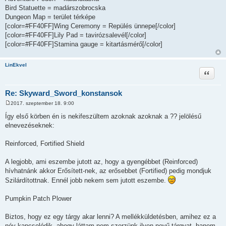
Bird Statuette = madárszobrocska
Dungeon Map = terület térképe
[color=#FF40FF]Wing Ceremony = Repülés ünnepe[/color]
[color=#FF40FF]Lily Pad = tavirózsalevél[/color]
[color=#FF40FF]Stamina gauge = kitartásmérő[/color]
LinEkvel
Idézet
Re: Skyward_Sword_konstansok
2017. szeptember 18. 9:00
H
o
Így első körben én is nekifeszültem azoknak azoknak a ?? jelölésű
z
elnevezéseknek:
z
á
s
Reinforced, Fortified Shield
z
ó
l
A legjobb, ami eszembe jutott az, hogy a gyengébbet (Reinforced)
á
s
hívhatnánk akkor Erősített-nek, az erősebbet (Fortified) pedig mondjuk
Szilárdítottnak. Ennél jobb nekem sem jutott eszembe.
Pumpkin Patch Plower
Biztos, hogy ez egy tárgy akar lenni? A mellékküldetésben, amihez ez a
név kapcsolódik, ahogy láttam nem szerzünk ilyen nevű tárgyat, hanem