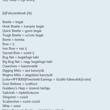
[b]Felszerelések:[/b]
Beetle = bogár
Hook Beetle = kampós bogár
Quick Beetle = gyors bogár
Tough Beetle = szívós bogár
Bomb = bomba
Bow = íj
Iron Bow = vas íj
Sacred Bow = szent íj
Bug Net = bogárfogó háló
Big Bug Net = nagy bogárfogó háló
Clawshots = karomvetők
Digging Mitts = ásó kesztyűk
Mogma Mitts = alagútásó kesztyűk
[color=#FF8000]Fireshield Earrings = tűzálló fülbevalók[/color]
Gust Bellows = szélfúvó
Goddess's Harp = istennő hárfája
Sailcloth = röptetővászon
Slingshot = csúzli
Scattershot = szóró csúzli
Whip = ostor