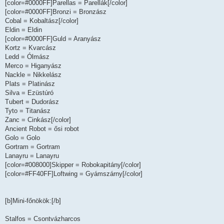
[color=#0000FF]Parellas = Parellák[/color]
[color=#0000FF]Bronzi = Bronzász
Cobal = Kobaltász[/color]
Eldin = Eldin
[color=#0000FF]Guld = Aranyász
Kortz = Kvarcász
Ledd = Ólmász
Merco = Higanyász
Nackle = Nikkelász
Plats = Platinász
Silva = Ezüstúró
Tubert = Dudorász
Tyto = Titanász
Zanc = Cinkász[/color]
Ancient Robot = ősi robot
Golo = Golo
Gortram = Gortram
Lanayru = Lanayru
[color=#008000]Skipper = Robokapitány[/color]
[color=#FF40FF]Loftwing = Gyámszárny[/color]
[b]Mini-főnökök:[/b]
Stalfos = Csontvázharcos