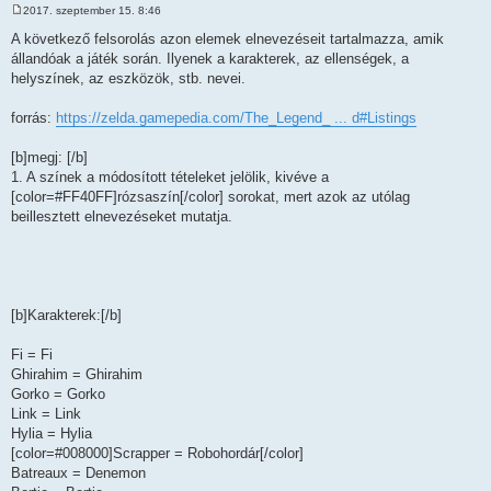
2017. szeptember 15. 8:46
H
o
A következő felsorolás azon elemek elnevezéseit tartalmazza, amik
z
állandóak a játék során. Ilyenek a karakterek, az ellenségek, a
z
á
helyszínek, az eszközök, stb. nevei.
s
z
ó
forrás:
https://zelda.gamepedia.com/The_Legend_ ... d#Listings
l
á
s
[b]megj: [/b]
1. A színek a módosított tételeket jelölik, kivéve a
[color=#FF40FF]rózsaszín[/color] sorokat, mert azok az utólag
beillesztett elnevezéseket mutatja.
[b]Karakterek:[/b]
Fi = Fi
Ghirahim = Ghirahim
Gorko = Gorko
Link = Link
Hylia = Hylia
[color=#008000]Scrapper = Robohordár[/color]
Batreaux = Denemon