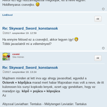
Akkor ezt egy huszarvagassal megoldjuk, es a neve legyen:
z
Holdfenyarus csevejko.
z
á
s
z
LinEkvel
ó
Idézet
l
á
s
Re: Skyward_Sword_konstansok
2017. szeptember 19. 12:59
H
o
Ha ennyire fétised ez a csevejkő, akkor legyen így!
z
Többi javaslatról mi a véleményed?
z
á
s
z
csomi
ó
Idézet
Site Admin
l
á
s
Re: Skyward_Sword_konstansok
2017. szeptember 19. 13:24
H
o
Majdnem minden at lett irva ugy ahogy javasoltad, egyedul a
z
Octorok = köpőjáca
marad mert habar Majoraban mas volt a neve, de itt
z
á
kulonosen kis sunyi kopkodo lenyek, ezert ugy gondoltam, hogy ez
s
maradjon igy.
köpő + pojáca = köpojáca
z
ó
Az
l
á
s
Abyssal Leviathan: Tentalus - Mélytengeri Leviatán: Tantalus