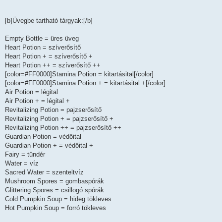
[b]Üvegbe tartható tárgyak:[/b]
Empty Bottle = üres üveg
Heart Potion = szíverősítő
Heart Potion + = szíverősítő +
Heart Potion ++ = szíverősítő ++
[color=#FF0000]Stamina Potion = kitartásital[/color]
[color=#FF0000]Stamina Potion + = kitartásital +[/color]
Air Potion = légital
Air Potion + = légital +
Revitalizing Potion = pajzserősítő
Revitalizing Potion + = pajzserősítő +
Revitalizing Potion ++ = pajzserősítő ++
Guardian Potion = védőital
Guardian Potion + = védőital +
Fairy = tündér
Water = víz
Sacred Water = szenteltvíz
Mushroom Spores = gombaspórák
Glittering Spores = csillogó spórák
Cold Pumpkin Soup = hideg tökleves
Hot Pumpkin Soup = forró tökleves