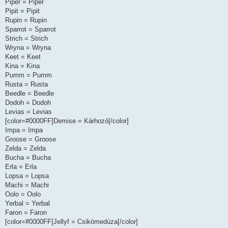
Piper = Piper
Pipit = Pipit
Rupin = Rupin
Sparrot = Sparrot
Strich = Strich
Wryna = Wryna
Keet = Keet
Kina = Kina
Pumm = Pumm
Rusta = Rusta
Beedle = Beedle
Dodoh = Dodoh
Levias = Levias
[color=#0000FF]Demise = Kárhozó[/color]
Impa = Impa
Groose = Groose
Zelda = Zelda
Bucha = Bucha
Erla = Erla
Lopsa = Lopsa
Machi = Machi
Oolo = Oolo
Yerbal = Yerbal
Faron = Faron
[color=#0000FF]Jellyf = Csikómedúza[/color]