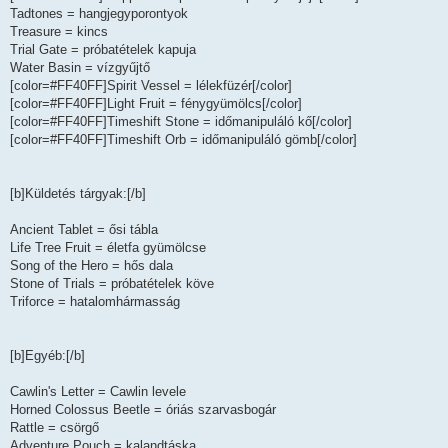
Tadtones = hangjegyporontyok
Treasure = kincs
Trial Gate = próbatételek kapuja
Water Basin = vízgyűjtő
[color=#FF40FF]Spirit Vessel = lélekfüzér[/color]
[color=#FF40FF]Light Fruit = fénygyümölcs[/color]
[color=#FF40FF]Timeshift Stone = időmanipuláló kő[/color]
[color=#FF40FF]Timeshift Orb = időmanipuláló gömb[/color]
[b]Küldetés tárgyak:[/b]
Ancient Tablet = ősi tábla
Life Tree Fruit = életfa gyümölcse
Song of the Hero = hős dala
Stone of Trials = próbatételek köve
Triforce = hatalomhármasság
[b]Egyéb:[/b]
Cawlin's Letter = Cawlin levele
Horned Colossus Beetle = óriás szarvasbogár
Rattle = csörgő
Adventure Pouch = kalandtáska