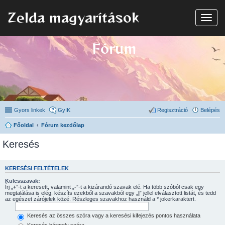
Zelda magyarítások
N
a
v
i
Fórum
g
á
c
i
ó
Gyors linkek
GyIK
Regisztráció
Belépés
Főoldal
Fórum kezdőlap
Keresés
KERESÉSI FELTÉTELEK
Kulcsszavak:
Írj „
+
”-t a keresett, valamint „
-
”-t a kizárandó szavak elé. Ha több szóból csak egy
megtalálása is elég, készíts ezekből a szavakból egy „
|
” jellel elválasztott listát, és tedd
az egészet zárójelek közé. Részleges szavakhoz használd a * jokerkaraktert.
Keresés az összes szóra vagy a keresési kifejezés pontos használata