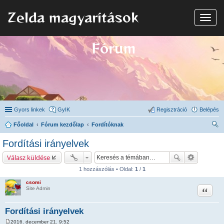
Zelda magyarítások
N
a
v
i
Fórum
g
á
c
i
ó
Gyors linkek
GyIK
Regisztráció
Belépés
Főoldal
Fórum kezdőlap
Fordítóknak
ere
Fordítási irányelvek
sé
Válasz küldése
s
1 hozzászólás • Oldal:
1
/
1
csomi
Idézet
Site Admin
Fordítási irányelvek
2016. december 21. 9:52