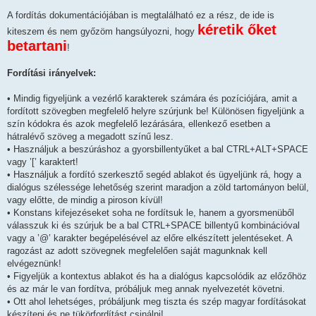
H
o
A fordítás dokumentációjában is megtalálható ez a rész, de ide is
z
kéretik őket
z
kiteszem és nem győzöm hangsúlyozni, hogy
á
betartani
s
!
z
ó
l
Fordítási irányelvek:
á
s
• Mindig figyeljünk a vezérlő karakterek számára és pozíciójára, amit a
fordított szövegben megfelelő helyre szúrjunk be! Különösen figyeljünk a
szín kódokra és azok megfelelő lezárására, ellenkező esetben a
hátralévő szöveg a megadott színű lesz.
• Használjuk a beszúráshoz a gyorsbillentyűket a bal CTRL+ALT+SPACE
vagy ’[’ karaktert!
• Használjuk a fordító szerkesztő segéd ablakot és ügyeljünk rá, hogy a
dialógus szélessége lehetőség szerint maradjon a zöld tartományon belül,
vagy előtte, de mindig a piroson kívül!
• Konstans kifejezéseket soha ne fordítsuk le, hanem a gyorsmenüből
válasszuk ki és szúrjuk be a bal CTRL+SPACE billentyű kombinációval
vagy a ’@’ karakter begépelésével az előre elkészített jelentéseket. A
ragozást az adott szövegnek megfelelően saját magunknak kell
elvégeznünk!
• Figyeljük a kontextus ablakot és ha a dialógus kapcsolódik az előzőhöz
és az már le van fordítva, próbáljuk meg annak nyelvezetét követni.
• Ott ahol lehetséges, próbáljunk meg tiszta és szép magyar fordításokat
készíteni és ne tükörfordítást csinálni!